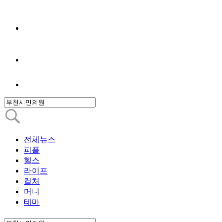
전체뉴스
피플
헬스
라이프
컬처
머니
테마