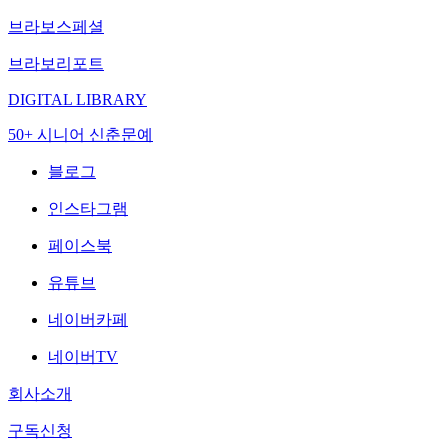
브라보스페셜
브라보리포트
DIGITAL LIBRARY
50+ 시니어 신춘문예
블로그
인스타그램
페이스북
유튜브
네이버카페
네이버TV
회사소개
구독신청