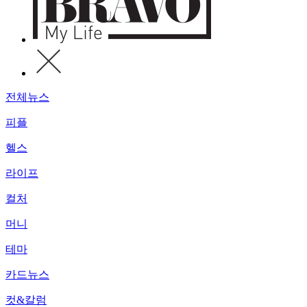
전체뉴스
피플
헬스
라이프
컬처
머니
테마
카드뉴스
컷&칼럼