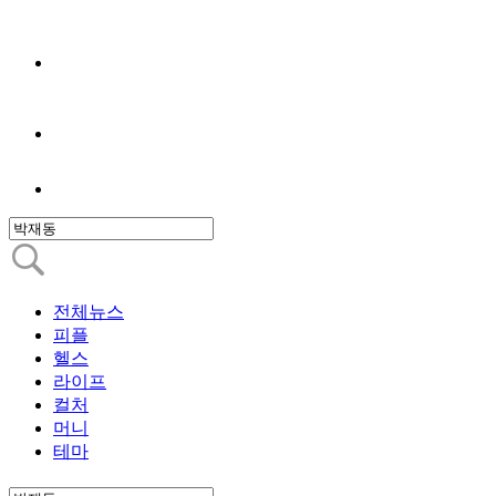
전체뉴스
피플
헬스
라이프
컬처
머니
테마