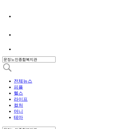
전체뉴스
피플
헬스
라이프
컬처
머니
테마