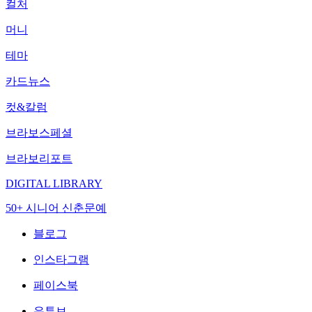
컬처
머니
테마
카드뉴스
컷&칼럼
브라보스페셜
브라보리포트
DIGITAL LIBRARY
50+ 시니어 신춘문예
블로그
인스타그램
페이스북
유튜브