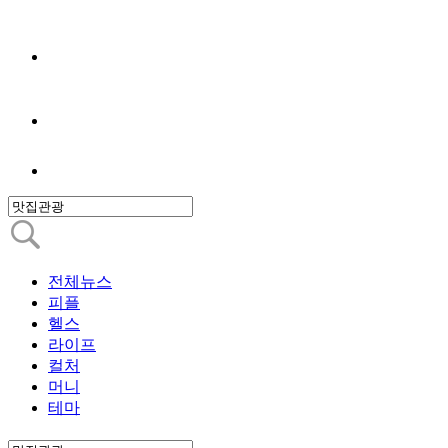
전체뉴스
피플
헬스
라이프
컬처
머니
테마