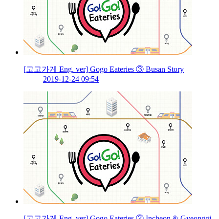
[고고가게 Eng. ver] Gogo Eateries ③ Busan Story
2019-12-24 09:54
[고고가게 Eng. ver] Gogo Eateries ② Incheon & Gyeonggi