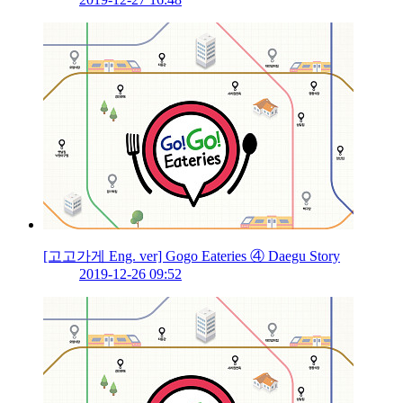
[고고가게 Eng. ver] Gogo Eateries ④ Daegu Story
2019-12-26 09:52