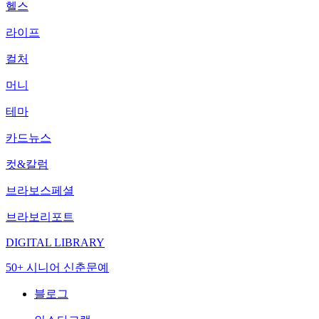
헬스
라이프
컬처
머니
테마
카드뉴스
컷&칼럼
브라보스페셜
브라보리포트
DIGITAL LIBRARY
50+ 시니어 신춘문예
블로그