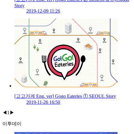
Story
2019-12-09 11:26
[고고가게 Eng. ver] Gogo Eateries ① SEOUL Story
2019-11-26 16:50
◀
1
▶
이투데이