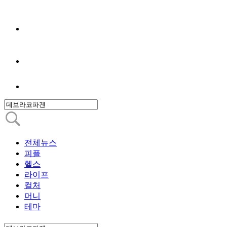
전체뉴스
피플
헬스
라이프
컬처
머니
테마