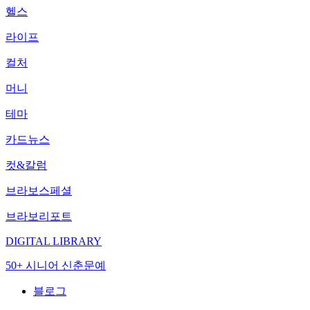
헬스
라이프
컬처
머니
테마
카드뉴스
컷&칼럼
브라보스페셜
브라보리포트
DIGITAL LIBRARY
50+ 시니어 신춘문예
블로그