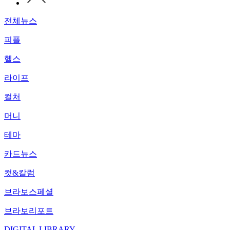
전체뉴스
피플
헬스
라이프
컬처
머니
테마
카드뉴스
컷&칼럼
브라보스페셜
브라보리포트
DIGITAL LIBRARY