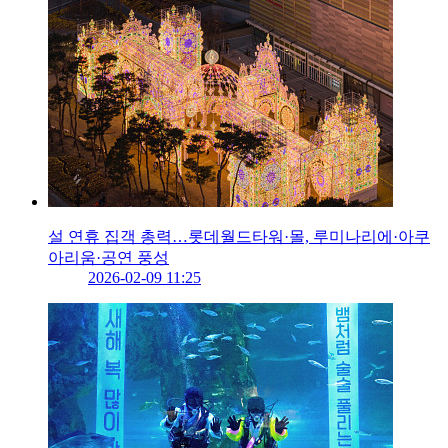
설 연휴 집객 총력…롯데월드타워·몰, 루미나리에·아쿠
아리움·공연 풍성
2026-02-09 11:25