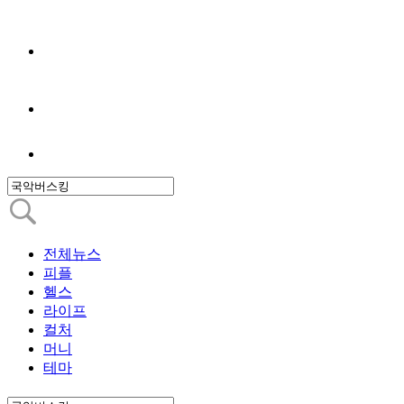
전체뉴스
피플
헬스
라이프
컬처
머니
테마