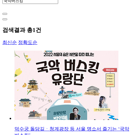
검색결과 총
1
건
최신순
정확도순
덕수궁 돌담길ㆍ청계광장 등 서울 명소서 즐기는 ‘국악