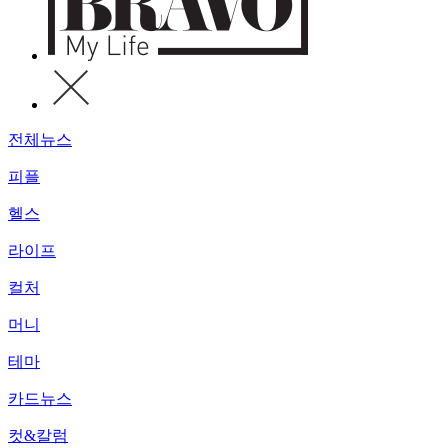
전체뉴스
피플
헬스
라이프
컬처
머니
테마
카드뉴스
컷&칼럼