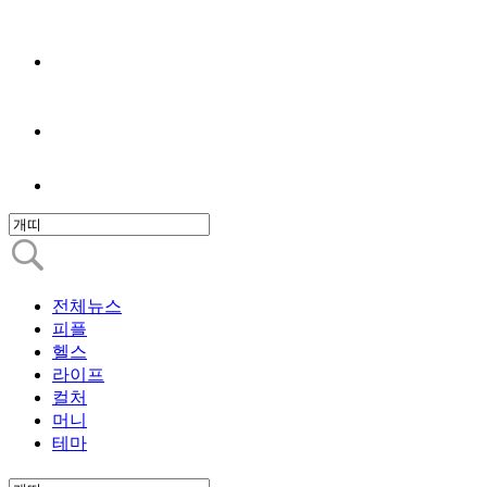
전체뉴스
피플
헬스
라이프
컬처
머니
테마