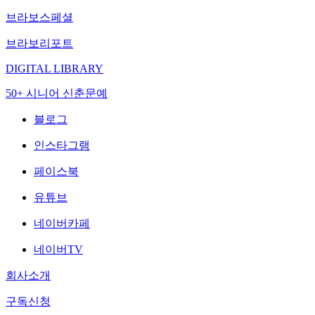
브라보스페셜
브라보리포트
DIGITAL LIBRARY
50+ 시니어 신춘문예
블로그
인스타그램
페이스북
유튜브
네이버카페
네이버TV
회사소개
구독신청