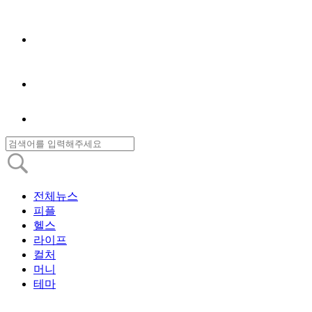
전체뉴스
피플
헬스
라이프
컬처
머니
테마