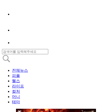
전체뉴스
피플
헬스
라이프
컬처
머니
테마