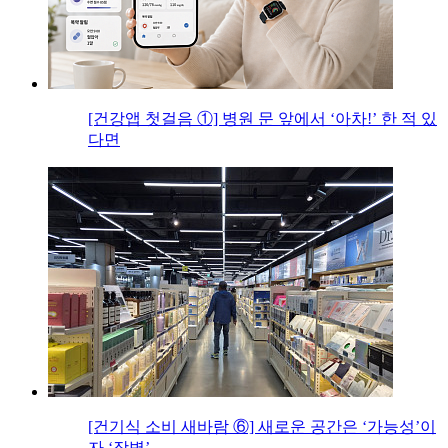
[건강앱 첫걸음 ①] 병원 문 앞에서 ‘아차!’ 한 적 있
다면
[건기식 소비 새바람 ⑥] 새로운 공간은 ‘가능성’이
자 ‘장벽’