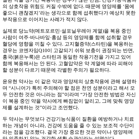
의 상호작용 위험도 커질 수밖에 없다. 때문에 영양제를 ‘몸에
좋으니 괜찮겠지’라는 생각으로 함께 섭취했다가 예상치 못한
부작용으로 이어지는 사례가 적지 않다.
실제로 당뇨약(메트포르민·설포닐우레아 계열)을 복용 중인
사람이 여주·바나바잎·홍삼 등의 영양제를 함께 섭취할 경우
혈당에 영향을 끼칠 수 있다. 고지혈증약(스타틴)을 복용하는
경우는 코엔자임Q10이 고갈되기 쉬워 보충이 권장되는 반면,
홍국(붉은누룩)은 스타틴과 동일한 작용기전을 가지고 있어
함께 복용해서는 안 된다. 고혈압약은 약 계열에 따라 피해야
할 성분이 다르기 때문에 각별한 주의가 필요하다.
윤유현 약사는 이 같은 약과 영양제의 상호작용에 관해 설명하
며 “시니어가 특히 주의해야 할 점은 천연 성분이라고 해서 모
두 안전한 것은 아니라는 점”이라며 “가장 안전한 방법은 자신
이 복용 중인 약을 약사에게 빠짐없이 알리고, 그에 맞춰 영양
제를 설계하는 것”이라고 조언했다.
두 약사는 무엇보다 건강기능식품이 질환을 예방하거나 치료
하는 개념이 아니라, 건강에 도움을 줄 수 있는 보조적 수단이
라는 점을 강조했다. 결국 가장 중요한 것은 약이나 영양제에
만 의존하지 않는 건강한 생활 습관이라는 설명이다.