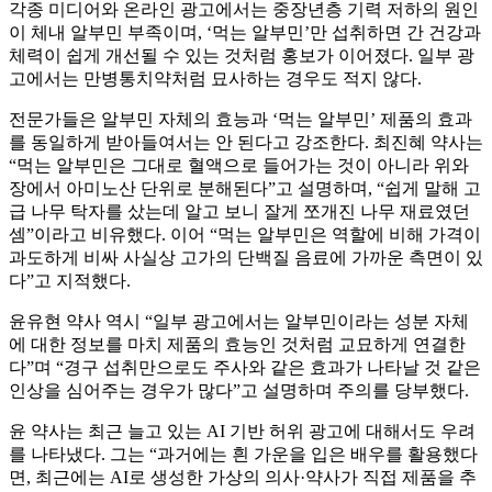
각종 미디어와 온라인 광고에서는 중장년층 기력 저하의 원인
이 체내 알부민 부족이며, ‘먹는 알부민’만 섭취하면 간 건강과
체력이 쉽게 개선될 수 있는 것처럼 홍보가 이어졌다. 일부 광
고에서는 만병통치약처럼 묘사하는 경우도 적지 않다.
전문가들은 알부민 자체의 효능과 ‘먹는 알부민’ 제품의 효과
를 동일하게 받아들여서는 안 된다고 강조한다. 최진혜 약사는
“먹는 알부민은 그대로 혈액으로 들어가는 것이 아니라 위와
장에서 아미노산 단위로 분해된다”고 설명하며, “쉽게 말해 고
급 나무 탁자를 샀는데 알고 보니 잘게 쪼개진 나무 재료였던
셈”이라고 비유했다. 이어 “먹는 알부민은 역할에 비해 가격이
과도하게 비싸 사실상 고가의 단백질 음료에 가까운 측면이 있
다”고 지적했다.
윤유현 약사 역시 “일부 광고에서는 알부민이라는 성분 자체
에 대한 정보를 마치 제품의 효능인 것처럼 교묘하게 연결한
다”며 “경구 섭취만으로도 주사와 같은 효과가 나타날 것 같은
인상을 심어주는 경우가 많다”고 설명하며 주의를 당부했다.
윤 약사는 최근 늘고 있는 AI 기반 허위 광고에 대해서도 우려
를 나타냈다. 그는 “과거에는 흰 가운을 입은 배우를 활용했다
면, 최근에는 AI로 생성한 가상의 의사·약사가 직접 제품을 추