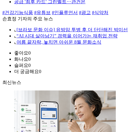
공급 '최후 카드' 그린벨트⋯관건은
#건강기능식품
#유튜브
#인플루언서
#광고
#식약처
손효정 기자의 주요 뉴스
⌞
[브라보 문화 이슈] 유방암 투병 후 더 단단해진 박미선
⌞
“AI 시대 살아남기” 경력을 이어가는 재취업 전략
⌞
여름 끝자락, 놓치면 아쉬운 8월 문화소식
좋아요
0
화나요
0
슬퍼요
0
더 궁금해요
0
최신뉴스