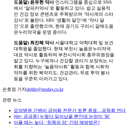
도움말) 윤유현 약사
인스타그램을 중심으로 SNS
에서 ‘알파카약사’로 활동하고 있다. 쉽고 실용적
인 건강 정보 콘텐츠로 주목받으며 ‘약사계의 스타
강사’로 불린다. SBS ‘생활의 달인’에 ‘약사 달
인’으로 출연했으며, 현재 경기도 구리시 갈매도움
온누리약국을 운영 중이다.
도움말) 최진혜 약사
서울대학교 약학대학 및 보건
대학원을 졸업했다. 현재 부천시 늘픔온누리약국
대표 약사로 활동하며 부천시약사회 총무위원장을
맡고 있다. 누구에게나 건강할 권리가 보장되는 사
회를 지향하는 ‘늘픔약사회’ 활동과 함께 사회적
약자를 위한 복약지도, 건강관리, 무료 투약 봉사
등을 꾸준히 이어가고 있다.
손효정 기자
shjlife@etoday.co.kr
관련 뉴스
요양병원 간병비 급여화 전문가 토론 종료…공청회 연다
[60+ 궁금중] 누웠다 일어났을 뿐인데 눈앞이 '핑'
아플 때는 늦다, ‘침묵의 암’ 간암 예방법은?