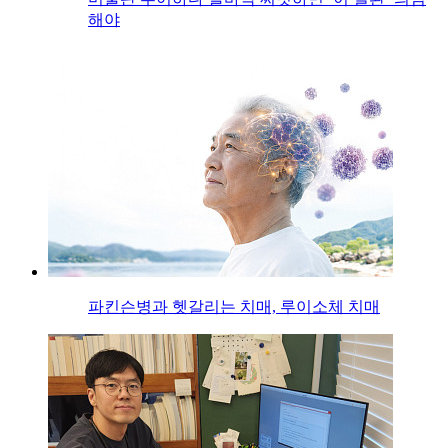
해야
파킨슨병과 헷갈리는 치매, 루이소체 치매