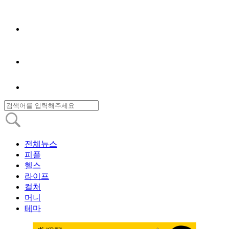
전체뉴스
피플
헬스
라이프
컬처
머니
테마