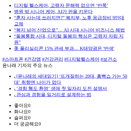
디지털 헬스케어, 고령자 문해력 없으면 ‘반쪽’
병원 밖 시니어 케어, AI가 판을 키운다
“혼자 사는데 쓰러지면?” 복지부, 노후 응급장비 9만대
교체
“복지 넘어 산업으로”… AI 시대 시니어 비즈니스 해법
“돌봄통합 시대, 디지털 돌봄의 핵심은 고령자 자립 지
원”
美 폴리실리콘 15% 관세 부과… K태양광은 '반색'
#스마트폰
#건강앱
#건강관리
#디지털헬스케어
#보건소
윤나래 기자의 주요 뉴스
⌞
[윤나래의 세대읽기] ‘뜨개질하는 20대, 흠뻑쇼 가는 50
대’ 취향엔 나이가 없다
⌞
‘경험 無도 환영’ 생애 첫 일자리 도전 설명서
⌞
관심과 경험을 일거리로 설계하는 법
좋아요
0
화나요
0
슬퍼요
0
더 궁금해요
0