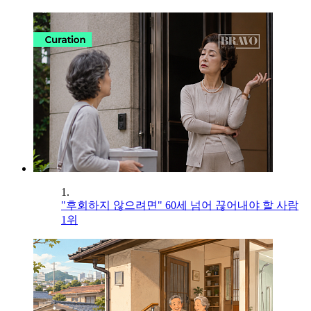
1.
"후회하지 않으려면" 60세 넘어 끊어내야 할 사람
1위