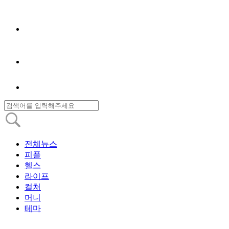
전체뉴스
피플
헬스
라이프
컬처
머니
테마