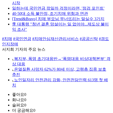
시작
일하는데 국민연금 깎일까 걱정이라면, '점검 포인트'
40·50대 소득 불안정, 조기치매 위험과 연관
[Trend&Bravo] 치매 부모님 무너뜨리는 말실수 3가지
李 대통령 "청년 결혼 망설이는 일 없어야...제도상 불이
익 조사"
#치매
#국민연금
#치매안심재산관리서비스
#공공신탁
#경도
인지장애
서지희 기자의 주요 뉴스
⌞
복지부, 폭염 초기대응반→‘폭염대응 비상대책본부’ 격
상 대응
⌞
온열질환 사망자 62%가 80세 이상, 고령층 집중 보호
추진
⌞
노인일자리 안전관리 강화, 안전전담인력 613명 첫 배
치
좋아요
0
화나요
0
슬퍼요
0
더 궁금해요
0