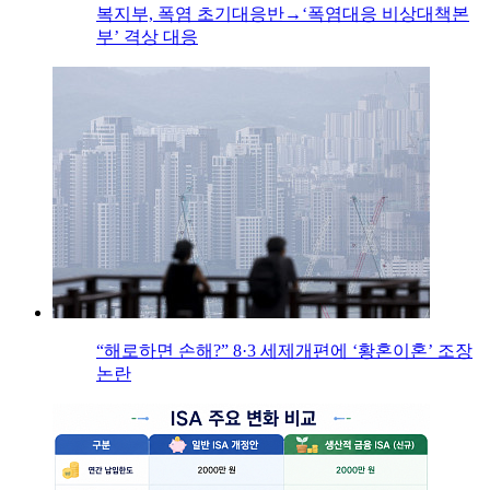
복지부, 폭염 초기대응반→‘폭염대응 비상대책본
부’ 격상 대응
“해로하면 손해?” 8·3 세제개편에 ‘황혼이혼’ 조장
논란