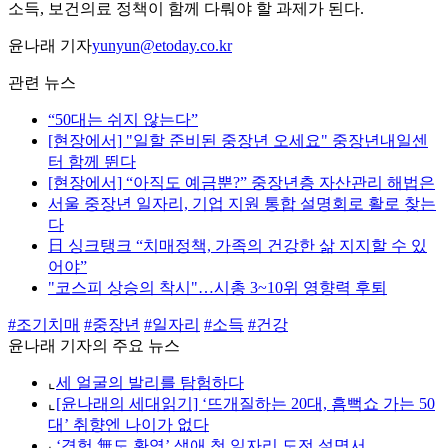
소득, 보건의료 정책이 함께 다뤄야 할 과제가 된다.
윤나래 기자
yunyun@etoday.co.kr
관련 뉴스
“50대는 쉬지 않는다”
[현장에서] "일할 준비된 중장년 오세요" 중장년내일센
터 함께 뛴다
[현장에서] “아직도 예금뿐?” 중장년층 자산관리 해법은
서울 중장년 일자리, 기업 지원 통합 설명회로 활로 찾는
다
日 싱크탱크 “치매정책, 가족의 건강한 삶 지지할 수 있
어야”
"코스피 상승의 착시"…시총 3~10위 영향력 후퇴
#조기치매
#중장년
#일자리
#소득
#건강
윤나래 기자의 주요 뉴스
⌞
세 얼굴의 발리를 탐험하다
⌞
[윤나래의 세대읽기] ‘뜨개질하는 20대, 흠뻑쇼 가는 50
대’ 취향엔 나이가 없다
⌞
‘경험 無도 환영’ 생애 첫 일자리 도전 설명서