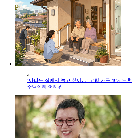
2.
‘아파도 집에서 늙고 싶어…’ 고령 가구 40% 노후
주택이라 어려워