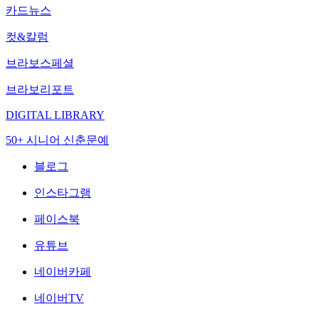
카드뉴스
컷&칼럼
브라보스페셜
브라보리포트
DIGITAL LIBRARY
50+ 시니어 신춘문예
블로그
인스타그램
페이스북
유튜브
네이버카페
네이버TV