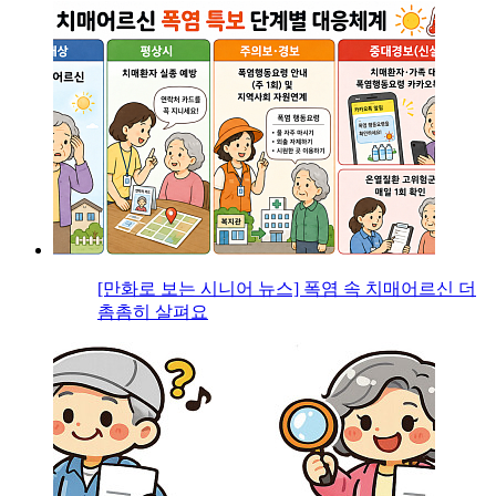
[만화로 보는 시니어 뉴스] 폭염 속 치매어르신 더
촘촘히 살펴요