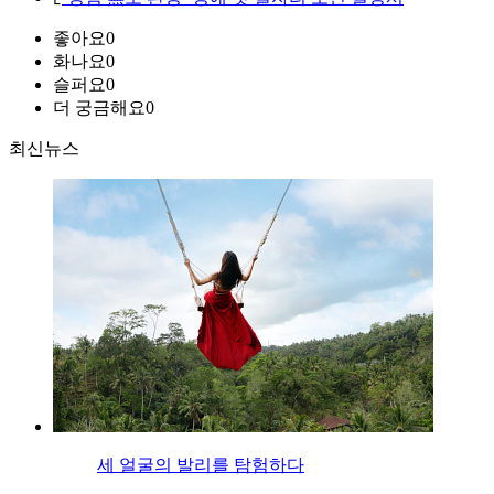
좋아요
0
화나요
0
슬퍼요
0
더 궁금해요
0
최신뉴스
세 얼굴의 발리를 탐험하다