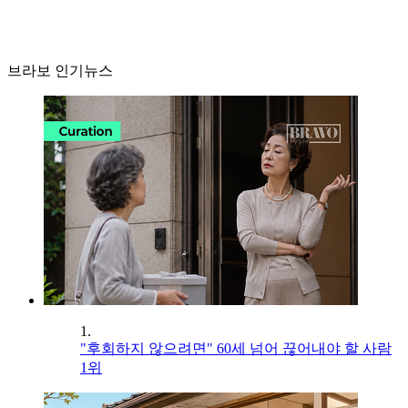
브라보 인기뉴스
1.
"후회하지 않으려면" 60세 넘어 끊어내야 할 사람
1위