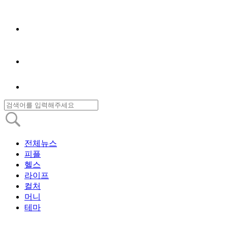
전체뉴스
피플
헬스
라이프
컬처
머니
테마