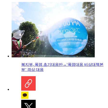
복지부, 폭염 초기대응반→‘폭염대응 비상대책본
부’ 격상 대응