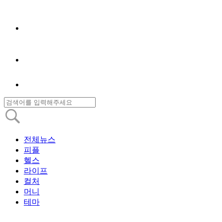
전체뉴스
피플
헬스
라이프
컬처
머니
테마