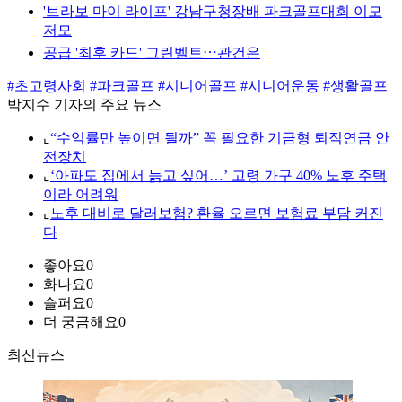
'브라보 마이 라이프' 강남구청장배 파크골프대회 이모
저모
공급 '최후 카드' 그린벨트⋯관건은
#초고령사회
#파크골프
#시니어골프
#시니어운동
#생활골프
박지수 기자의 주요 뉴스
⌞
“수익률만 높이면 될까” 꼭 필요한 기금형 퇴직연금 안
전장치
⌞
‘아파도 집에서 늙고 싶어…’ 고령 가구 40% 노후 주택
이라 어려워
⌞
노후 대비로 달러보험? 환율 오르면 보험료 부담 커진
다
좋아요
0
화나요
0
슬퍼요
0
더 궁금해요
0
최신뉴스