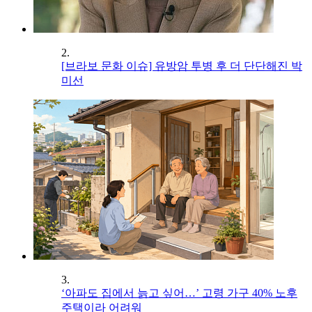
2.
[브라보 문화 이슈] 유방암 투병 후 더 단단해진 박
미선
3.
‘아파도 집에서 늙고 싶어…’ 고령 가구 40% 노후
주택이라 어려워