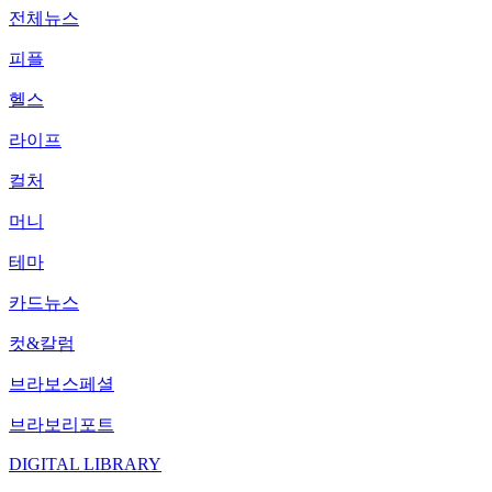
전체뉴스
피플
헬스
라이프
컬처
머니
테마
카드뉴스
컷&칼럼
브라보스페셜
브라보리포트
DIGITAL LIBRARY