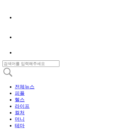
전체뉴스
피플
헬스
라이프
컬처
머니
테마