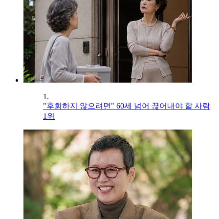
1.
"후회하지 않으려면" 60세 넘어 끊어내야 할 사람
1위