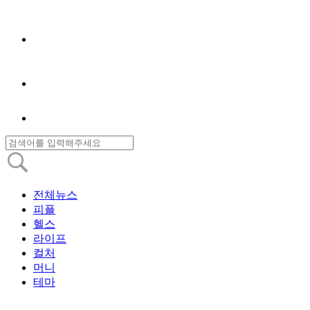
전체뉴스
피플
헬스
라이프
컬처
머니
테마