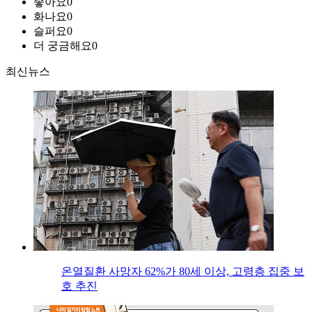
좋아요
0
화나요
0
슬퍼요
0
더 궁금해요
0
최신뉴스
온열질환 사망자 62%가 80세 이상, 고령층 집중 보
호 추진