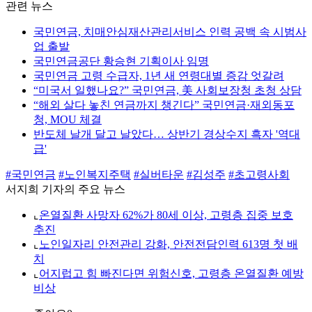
관련 뉴스
국민연금, 치매안심재산관리서비스 인력 공백 속 시범사
업 출발
국민연금공단 황승현 기획이사 임명
국민연금 고령 수급자, 1년 새 연령대별 증감 엇갈려
“미국서 일했나요?” 국민연금, 美 사회보장청 초청 상담
“해외 살다 놓친 연금까지 챙긴다” 국민연금·재외동포
청, MOU 체결
반도체 날개 달고 날았다… 상반기 경상수지 흑자 '역대
급'
#국민연금
#노인복지주택
#실버타운
#김성주
#초고령사회
서지희 기자의 주요 뉴스
⌞
온열질환 사망자 62%가 80세 이상, 고령층 집중 보호
추진
⌞
노인일자리 안전관리 강화, 안전전담인력 613명 첫 배
치
⌞
어지럽고 힘 빠진다면 위험신호, 고령층 온열질환 예방
비상