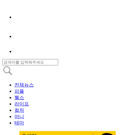
전체뉴스
피플
헬스
라이프
컬처
머니
테마