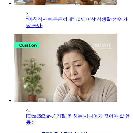
3.
“아침식사는 든든하게” 70세 이상 식생활 점수 가
장 높아
4.
[Trend&Bravo] 거절 못 하는 시니어가 끊어야 할 행
동 5