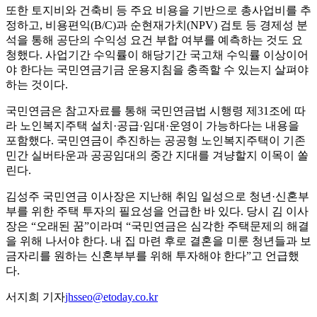
또한 토지비와 건축비 등 주요 비용을 기반으로 총사업비를 추
정하고, 비용편익(B/C)과 순현재가치(NPV) 검토 등 경제성 분
석을 통해 공단의 수익성 요건 부합 여부를 예측하는 것도 요
청했다. 사업기간 수익률이 해당기간 국고채 수익률 이상이어
야 한다는 국민연금기금 운용지침을 충족할 수 있는지 살펴야
하는 것이다.
국민연금은 참고자료를 통해 국민연금법 시행령 제31조에 따
라 노인복지주택 설치·공급·임대·운영이 가능하다는 내용을
포함했다. 국민연금이 추진하는 공공형 노인복지주택이 기존
민간 실버타운과 공공임대의 중간 지대를 겨냥할지 이목이 쏠
린다.
김성주 국민연금 이사장은 지난해 취임 일성으로 청년·신혼부
부를 위한 주택 투자의 필요성을 언급한 바 있다. 당시 김 이사
장은 “오래된 꿈”이라며 “국민연금은 심각한 주택문제의 해결
을 위해 나서야 한다. 내 집 마련 후로 결혼을 미룬 청년들과 보
금자리를 원하는 신혼부부를 위해 투자해야 한다”고 언급했
다.
서지희 기자
jhsseo@etoday.co.kr