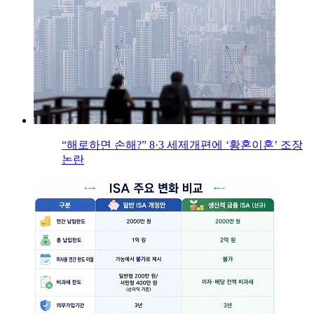
“해로하면 손해?” 8·3 세제개편에 ‘황혼이혼’ 조장
논란