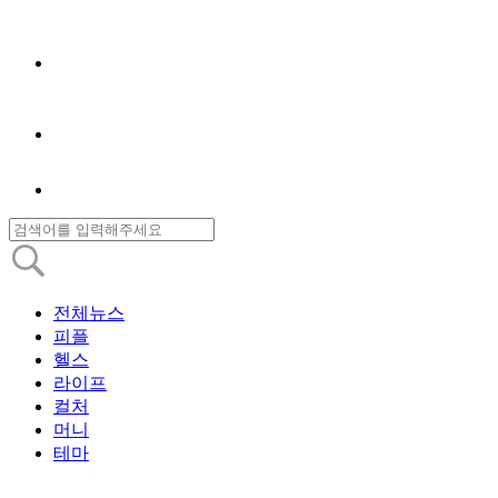
전체뉴스
피플
헬스
라이프
컬처
머니
테마