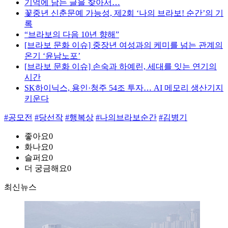
기억에 남는 글을 찾아서…
꽃중년 신춘문예 가능성, 제2회 ‘나의 브라보! 순간’의 기
록
“브라보의 다음 10년 향해”
[브라보 문화 이슈] 중장년 여성과의 케미를 넘는 관계의
온기 ‘윤남노포’
[브라보 문화 이슈] 손숙과 하예린, 세대를 잇는 연기의
시간
SK하이닉스, 용인·청주 54조 투자… AI 메모리 생산기지
키운다
#공모전
#당선작
#행복상
#나의브라보순간
#김병기
좋아요
0
화나요
0
슬퍼요
0
더 궁금해요
0
최신뉴스