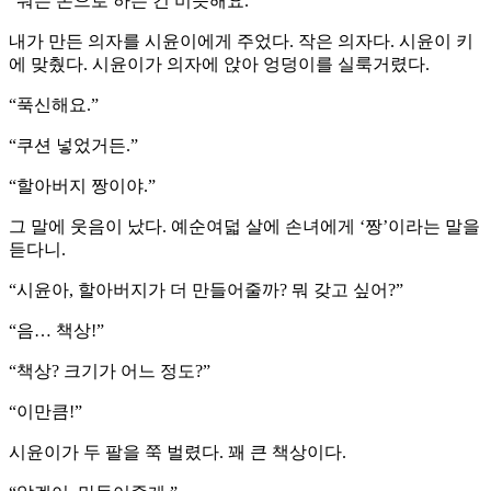
“뭐든 손으로 하는 건 비슷해요.”
내가 만든 의자를 시윤이에게 주었다. 작은 의자다. 시윤이 키
에 맞췄다. 시윤이가 의자에 앉아 엉덩이를 실룩거렸다.
“푹신해요.”
“쿠션 넣었거든.”
“할아버지 짱이야.”
그 말에 웃음이 났다. 예순여덟 살에 손녀에게 ‘짱’이라는 말을
듣다니.
“시윤아, 할아버지가 더 만들어줄까? 뭐 갖고 싶어?”
“음… 책상!”
“책상? 크기가 어느 정도?”
“이만큼!”
시윤이가 두 팔을 쭉 벌렸다. 꽤 큰 책상이다.