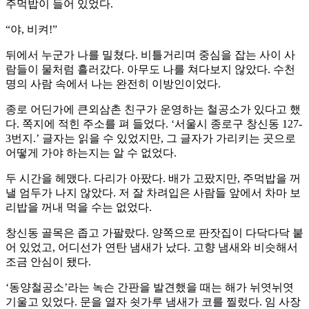
주먹밥이 들어 있었다.
“야, 비켜!”
뒤에서 누군가 나를 밀쳤다. 비틀거리며 중심을 잡는 사이 사
람들이 물처럼 흘러갔다. 아무도 나를 쳐다보지 않았다. 수천
명의 사람 속에서 나는 완전히 이방인이었다.
종로 어딘가에 큰외삼촌 친구가 운영하는 철공소가 있다고 했
다. 쪽지에 적힌 주소를 펴 들었다. ‘서울시 종로구 창신동 127-
3번지.’ 글자는 읽을 수 있었지만, 그 글자가 가리키는 곳으로
어떻게 가야 하는지는 알 수 없었다.
두 시간을 헤맸다. 다리가 아팠다. 배가 고팠지만, 주먹밥을 꺼
낼 엄두가 나지 않았다. 저 잘 차려입은 사람들 앞에서 차마 보
리밥을 꺼내 먹을 수는 없었다.
창신동 골목은 좁고 가팔랐다. 양쪽으로 판잣집이 다닥다닥 붙
어 있었고, 어디선가 연탄 냄새가 났다. 고향 냄새와 비슷해서
조금 안심이 됐다.
‘동양철공소’라는 녹슨 간판을 발견했을 때는 해가 뉘엿뉘엿
기울고 있었다. 문을 열자 쇳가루 냄새가 코를 찔렀다. 임 사장