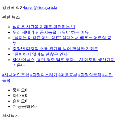
강원국 작가
bravo@etoday.co.kr
관련 뉴스
살아온 시간을 지혜로 환전하는 법
우리 세대가 인공지능을 배워야 하는 이유
“실패는 마침표 아닌 쉼표” 실패에서 배우는 어른의 공
부
중장년 디지털 소통 위기를 넘어 확실한 기회로
“완벽하지 않아도 괜찮은 인사”
SK하이닉스, 용인·청주 54조 투자… AI 메모리 생산기지
키운다
#시니어인문학
#감정다스리기
#마음공부
#감정의품격
#내면
돌봄
좋아요
0
화나요
0
슬퍼요
0
더 궁금해요
0
최신뉴스