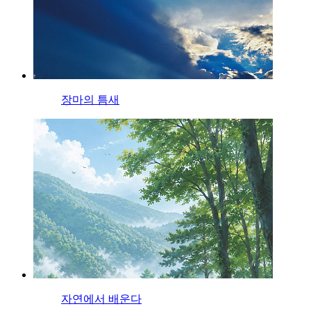
장마의 틈새
자연에서 배운다