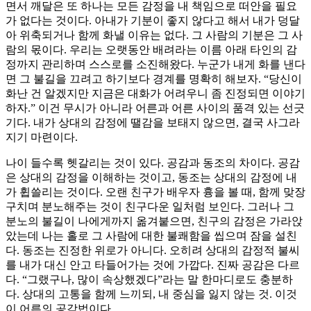
면서 깨달은 또 하나는 모든 감정을 내 책임으로 떠안을 필요
가 없다는 것이다. 아내가 기분이 좋지 않다고 해서 내가 덩달
아 위축되거나 함께 화낼 이유는 없다. 그 사람의 기분은 그 사
람의 몫이다. 우리는 오랫동안 배려라는 이름 아래 타인의 감
정까지 관리하며 스스로를 소진해왔다. 누군가 내게 화를 낸다
면 그 불길을 끄려고 하기보다 경계를 명확히 해보자. “당신이
화난 건 알겠지만 지금은 대화가 어려우니 좀 진정되면 이야기
하자.” 이건 무시가 아니라 어른과 어른 사이의 품격 있는 선긋
기다. 내가 상대의 감정에 땔감을 보태지 않으면, 결국 사그라
지기 마련이다.
나이 들수록 헷갈리는 것이 있다. 공감과 동조의 차이다. 공감
은 상대의 감정을 이해하는 것이고, 동조는 상대의 감정에 내
가 휩쓸리는 것이다. 오랜 친구가 배우자 흉을 볼 때, 함께 맞장
구치며 분노해주는 것이 친구다운 일처럼 보인다. 그러나 그
분노의 불길이 나에게까지 옮겨붙으면, 친구의 감정은 가라앉
았는데 나는 홀로 그 사람에 대한 불쾌함을 씹으며 잠을 설친
다. 동조는 진정한 위로가 아니다. 오히려 상대의 감정적 불씨
를 내가 대신 안고 타들어가는 것에 가깝다. 진짜 공감은 다르
다. “그랬구나, 많이 속상했겠다”라는 말 한마디로도 충분하
다. 상대의 고통을 함께 느끼되, 내 중심을 잃지 않는 것. 이것
이 어른의 공감법이다.