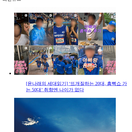
[윤나래의 세대읽기] ‘뜨개질하는 20대, 흠뻑쇼 가
는 50대’ 취향엔 나이가 없다