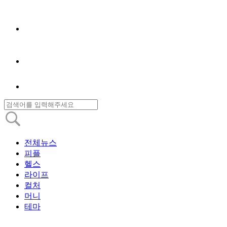
전체뉴스
피플
헬스
라이프
컬처
머니
테마