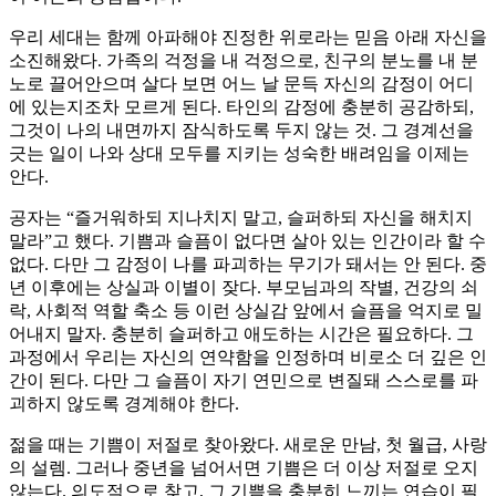
우리 세대는 함께 아파해야 진정한 위로라는 믿음 아래 자신을
소진해왔다. 가족의 걱정을 내 걱정으로, 친구의 분노를 내 분
노로 끌어안으며 살다 보면 어느 날 문득 자신의 감정이 어디
에 있는지조차 모르게 된다. 타인의 감정에 충분히 공감하되,
그것이 나의 내면까지 잠식하도록 두지 않는 것. 그 경계선을
긋는 일이 나와 상대 모두를 지키는 성숙한 배려임을 이제는
안다.
공자는 “즐거워하되 지나치지 말고, 슬퍼하되 자신을 해치지
말라”고 했다. 기쁨과 슬픔이 없다면 살아 있는 인간이라 할 수
없다. 다만 그 감정이 나를 파괴하는 무기가 돼서는 안 된다. 중
년 이후에는 상실과 이별이 잦다. 부모님과의 작별, 건강의 쇠
락, 사회적 역할 축소 등 이런 상실감 앞에서 슬픔을 억지로 밀
어내지 말자. 충분히 슬퍼하고 애도하는 시간은 필요하다. 그
과정에서 우리는 자신의 연약함을 인정하며 비로소 더 깊은 인
간이 된다. 다만 그 슬픔이 자기 연민으로 변질돼 스스로를 파
괴하지 않도록 경계해야 한다.
젊을 때는 기쁨이 저절로 찾아왔다. 새로운 만남, 첫 월급, 사랑
의 설렘. 그러나 중년을 넘어서면 기쁨은 더 이상 저절로 오지
않는다. 의도적으로 찾고, 그 기쁨을 충분히 느끼는 연습이 필