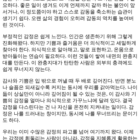
요하다. 좋은 일이 생겨도 이게 언제까지 갈까 하는 불안이 앞
서거나, 이 정도쯤이야 하고 스스로 감동을 축소하는 습관이
생기기 쉽다. 오랜 삶의 경험이 오히려 감동의 역치를 높여버
린 것이다.
부정적인 감정은 쉽게 느낀다. 인간은 생존하기 위해 그렇게
진화해왔다. 하지만 기쁨과 즐거움은 더 의식적이고 세밀하게
찾아야 한다. 의식적으로 알아채고, 말로 표현하고, 온몸으로
받아들이는 연습이 필요하다. 이런 것들이 쌓여 내면의 완충지
대를 만든다. 이 완충지대가 탄탄한 사람은 외부의 충격에도
쉽게 무너지지 않는다.
감사와 기쁨은 입 밖으로 꺼낼 때 두 배로 깊어진다. 반면 분노
나 슬픔은 되새길수록 커지는 동시에 우리를 갉아먹는다. 나이
듦이 상실만이 아니라 깊어짐이 될 수 있는 것은, 이 감사와 기
쁨의 감정을 얼마나 의식적으로 가꾸느냐에 달려 있다. 결국
감정을 다스린다는 건 나 자신을 온전히 지켜내는 일이다. 감
정은 나를 드러내는 창이지만, 동시에 나를 무너뜨리는 문이기
도 하다.
우리는 이미 수많은 감정의 파고를 넘어 여기까지 왔다. 이제
는 감정에 휘둘리는 사람이 아니라, 감정을 지혜롭게 활용하는