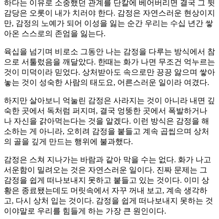
하다는 이유로 소중했던 관계를 단칼에 베어버리면 결국 그 뒷
감당은 오롯이 내가 치러야 한다. 감정은 자연스러운 현상이지
만, 감정의 노예가 되어 이성을 잃는 순간 우리는 수십 년간 쌓
아온 스스로의 존엄을 잃는다.
육십을 넘기며 비로소 그동안 나는 감정을 다루는 방식에서 참
으로 서툴렀음을 깨달았다. 한때는 화가 나면 무조건 억누르는
것이 미덕이라 믿었다. 상처받아도 속으로만 끙끙 앓으며 쌓아
놓는 것이 성숙한 사람의 태도요, 어른스러운 일이라 여겼다.
하지만 살아보니 억눌린 감정은 사라지는 것이 아니라 내면 깊
숙한 곳에서 독처럼 퍼지며, 결국 엉뚱한 곳에서 폭발하거나
나 자신을 갉아먹는다는 것을 알겠다. 이런 방식은 감정을 해
소하는 게 아니라, 오히려 감정을 붙들고 계속 곱씹으며 상처
의 골을 깊게 만드는 행위에 불과했다.
감정은 스쳐 지나가는 바람과 같아 막을 수는 없다. 화가 나고
서운함이 밀려오는 것은 자연스러운 일이다. 진짜 문제는 그
감정을 쉽게 떠나보내지 못하고 붙들고 있는 것이다. 이미 상
황은 종료됐는데도 머릿속에서 자꾸 꺼내 보고, 계속 생각하
고, 다시 상처 입는 것이다. 감정을 쉽게 떠나보내지 못하는 것
이야말로 우리를 힘들게 하는 가장 큰 원인이다.