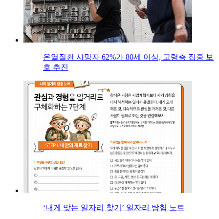
온열질환 사망자 62%가 80세 이상, 고령층 집중 보
호 추진
‘내게 맞는 일자리 찾기’ 일자리 탐험 노트