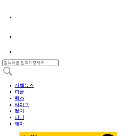
전체뉴스
피플
헬스
라이프
컬처
머니
테마