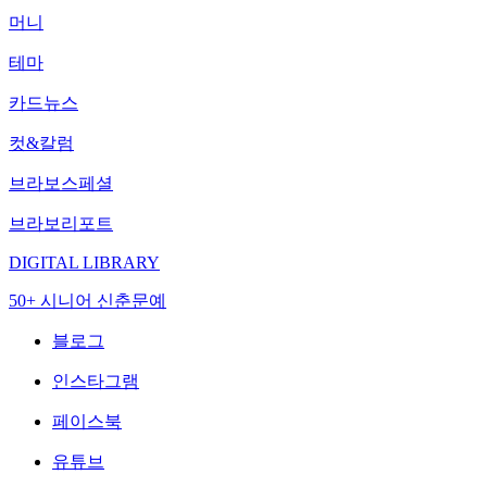
머니
테마
카드뉴스
컷&칼럼
브라보스페셜
브라보리포트
DIGITAL LIBRARY
50+ 시니어 신춘문예
블로그
인스타그램
페이스북
유튜브