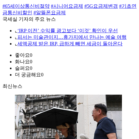
#65세이상통신비절약
#시니어요금제
#5G요금제변경
#기초연
금통신비할인
#알뜰폰요금제
국세실 기자의 주요 뉴스
⌞
‘IRP 이전’ 수익률 광고보다 ‘이것’ 확인이 우선
⌞
피서는 미술관이지…휴가지에서 만나는 예술 여행
⌞
세액공제 받은 IRP, 급하게 빼면 세금이 돌아온다
좋아요
0
화나요
0
슬퍼요
0
더 궁금해요
0
최신뉴스