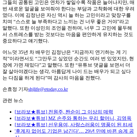
그들의 공통된 고민은 연차가 쌓일수록 작품은 늘어나지만, 매
번 새로운 얼굴을 보여줘야 한다는 부담과 고착화에 대한 우려
였다. 이에 김정난은 자신 역시 늘 하는 고민이라고 맞장구를
치며 “스스로 늘 부족하다고 느끼는 건 너무 좋은 거야”라고
말했다. 또한 이성민의 조언을 전하며, 너무 그 고민에 몰두해
서 스트레스를 받는 것보다는 마음을 편안하게 유지하는 것도
중요하다고 얘기했다.
어느덧 35년 차 배우인 김정난은 “지금까지 연기하는 게 기
적”이라면서도 “그만두고 싶었던 순간도 여러 번 있었지만, 현
장에 가면 재밌다”고 말했다. 또한 “유튜브 댓글을 보면서 더
잘 살아야겠다는 생각, 아름답게 나이 드는 배우가 되고 싶다
는 다짐을 하게 된다”며 감사의 마음을 전했다.
손효정 기자
shjlife@etoday.co.kr
관련 뉴스
[브라보★튜브] 전원주, 짠순이 그 이상의 매력
[브라보★튜브] MZ 손주와 통하는 우리 할머니, 김영옥
[브라보★튜브] 선우용여, 사랑스러움이 명품이 된 81세
'후계자 없어도 기업은 남긴다'… 29년 만에 바뀐 승계 공