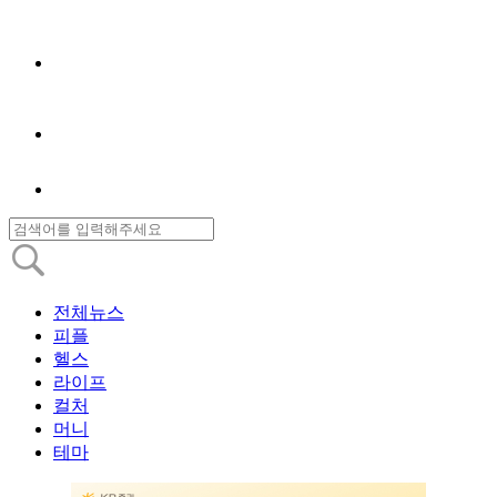
전체뉴스
피플
헬스
라이프
컬처
머니
테마