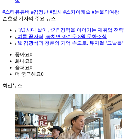
식
#스타유튜버
#김정난
#집사
#스카이캐슬
#눈물의여왕
손효정 기자의 주요 뉴스
⌞
“AI 시대 살아남기” 경력을 이어가는 재취업 전략
⌞
여름 끝자락, 놓치면 아쉬운 8월 문화소식
⌞
故 김광석과 청춘의 기억 속으로, 뮤지컬 ‘그날들’
좋아요
0
화나요
0
슬퍼요
0
더 궁금해요
0
최신뉴스