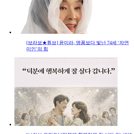
[브라보★튜브] 윤미라, 명품보다 빛난 74세 ‘자연
미인’의 힘