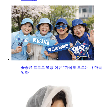
꽃중년 트로트 열광 이유 “자식도 모르는 내 마음
알아”