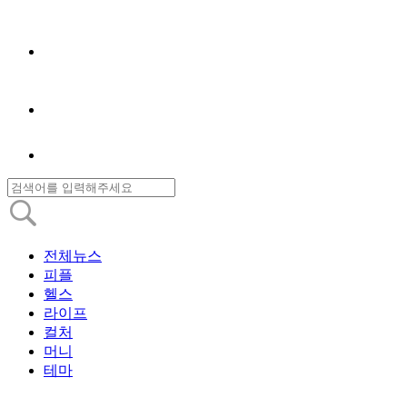
전체뉴스
피플
헬스
라이프
컬처
머니
테마