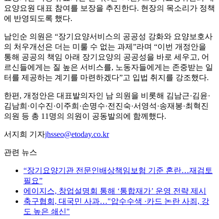
요양요원 대표 참여를 보장을 추진한다. 현장의 목소리가 정책
에 반영되도록 했다.
남인순 의원은 “장기요양서비스의 공공성 강화와 요양보호사
의 처우개선은 더는 미룰 수 없는 과제”라며 “이번 개정안을
통해 공공의 책임 아래 장기요양의 공공성을 바로 세우고, 어
르신들에게는 질 높은 서비스를, 노동자들에게는 존중받는 일
터를 제공하는 계기를 마련하겠다”고 입법 취지를 강조했다.
한편, 개정안은 대표발의자인 남 의원을 비롯해 김남근·김윤·
김남희·이수진·이주희·손명수·전진숙·서영석·송재봉·최혁진
의원 등 총 11명의 의원이 공동발의에 함께했다.
서지희 기자
jhsseo@etoday.co.kr
관련 뉴스
“장기요양기관 전문인배상책임보험 기준 혼란…재검토
필요”
에이지스, 창업설명회 통해 ‘통합재가’ 운영 전략 제시
축구협회, 대국민 사과…"압수수색 ·카드 논란 사죄, 강
도 높은 쇄신"