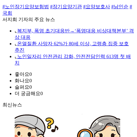
#노인장기요양보험법
#장기요양기관
#요양보호사
#남인순
#
국회
서지희 기자의 주요 뉴스
⌞
복지부, 폭염 초기대응반→‘폭염대응 비상대책본부’ 격
상 대응
⌞
온열질환 사망자 62%가 80세 이상, 고령층 집중 보호
추진
⌞
노인일자리 안전관리 강화, 안전전담인력 613명 첫 배
치
좋아요
0
화나요
0
슬퍼요
0
더 궁금해요
0
최신뉴스