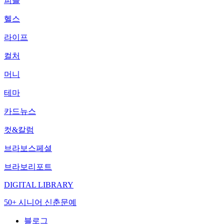
피플
헬스
라이프
컬처
머니
테마
카드뉴스
컷&칼럼
브라보스페셜
브라보리포트
DIGITAL LIBRARY
50+ 시니어 신춘문예
블로그