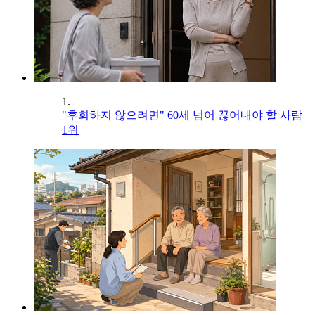
1.
"후회하지 않으려면" 60세 넘어 끊어내야 할 사람
1위