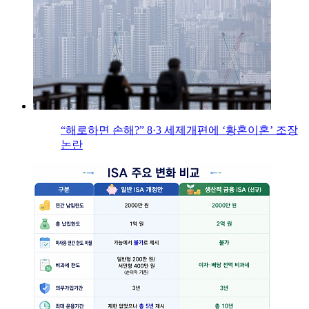
“해로하면 손해?” 8·3 세제개편에 ‘황혼이혼’ 조장
논란