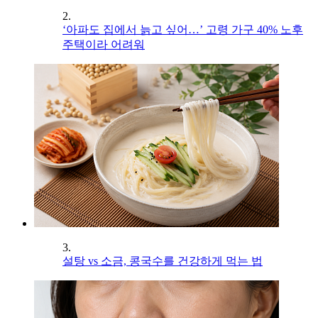
2.
‘아파도 집에서 늙고 싶어…’ 고령 가구 40% 노후
주택이라 어려워
3.
설탕 vs 소금, 콩국수를 건강하게 먹는 법