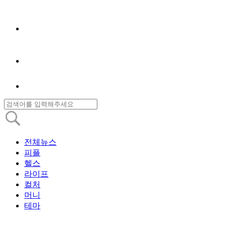
전체뉴스
피플
헬스
라이프
컬처
머니
테마