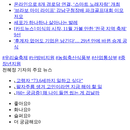
온라인으로 8개 경로당 연결, ‘스마트 노래자랑’ 개최
'브라보 마이 라이프' 강남구청장배 파크골프대회 이모
저모
세포가 하나하나 살아나는 발레
[카드뉴스] 미식의 시작, 11월 가볼 만한 '전국 지역 축제'
9선
'후계자 없어도 기업은 남긴다'… 29년 만에 바뀐 승계 공
식
#우리술축제
#난방비지원
#농림축산식품부
#산업통상부
#중
장년지원
전혜정 기자의 주요 뉴스
⌞
고령자 “73.6세까지 일하고 싶다”
⌞
팔자주름 생겨 고민이라면 지금 해야 할 일
⌞
[60+ 궁금증] 왜 나이 들면 씹는 게 겁날까
좋아요
0
화나요
0
슬퍼요
0
더 궁금해요
0