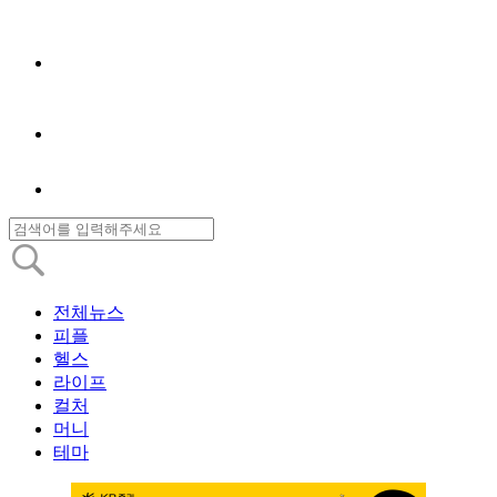
전체뉴스
피플
헬스
라이프
컬처
머니
테마