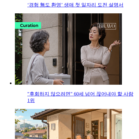
‘경험 無도 환영’ 생애 첫 일자리 도전 설명서
"후회하지 않으려면" 60세 넘어 끊어내야 할 사람
1위