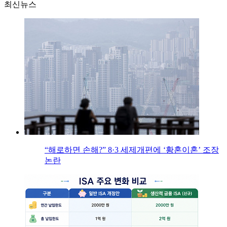
최신뉴스
“해로하면 손해?” 8·3 세제개편에 ‘황혼이혼’ 조장
논란