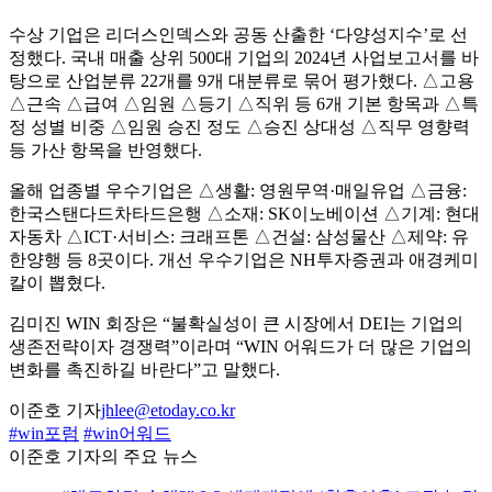
수상 기업은 리더스인덱스와 공동 산출한 ‘다양성지수’로 선
정했다. 국내 매출 상위 500대 기업의 2024년 사업보고서를 바
탕으로 산업분류 22개를 9개 대분류로 묶어 평가했다. △고용
△근속 △급여 △임원 △등기 △직위 등 6개 기본 항목과 △특
정 성별 비중 △임원 승진 정도 △승진 상대성 △직무 영향력
등 가산 항목을 반영했다.
올해 업종별 우수기업은 △생활: 영원무역·매일유업 △금융:
한국스탠다드차타드은행 △소재: SK이노베이션 △기계: 현대
자동차 △ICT·서비스: 크래프톤 △건설: 삼성물산 △제약: 유
한양행 등 8곳이다. 개선 우수기업은 NH투자증권과 애경케미
칼이 뽑혔다.
김미진 WIN 회장은 “불확실성이 큰 시장에서 DEI는 기업의
생존전략이자 경쟁력”이라며 “WIN 어워드가 더 많은 기업의
변화를 촉진하길 바란다”고 말했다.
이준호 기자
jhlee@etoday.co.kr
#win포럼
#win어워드
이준호 기자의 주요 뉴스