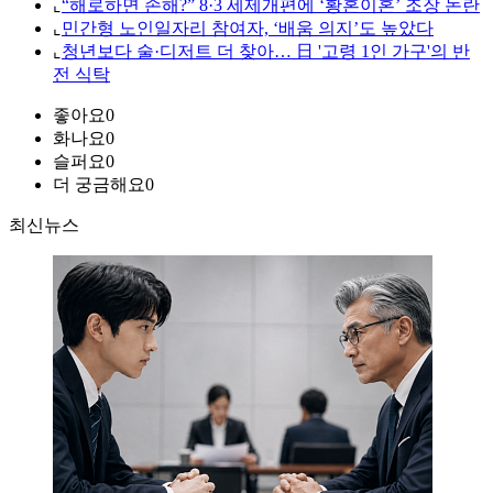
⌞
“해로하면 손해?” 8·3 세제개편에 ‘황혼이혼’ 조장 논란
⌞
민간형 노인일자리 참여자, ‘배움 의지’도 높았다
⌞
청년보다 술·디저트 더 찾아… 日 '고령 1인 가구'의 반
전 식탁
좋아요
0
화나요
0
슬퍼요
0
더 궁금해요
0
최신뉴스