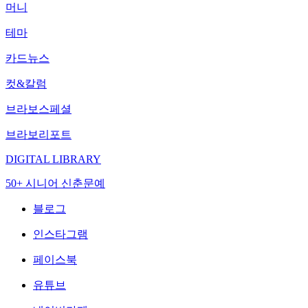
머니
테마
카드뉴스
컷&칼럼
브라보스페셜
브라보리포트
DIGITAL LIBRARY
50+ 시니어 신춘문예
블로그
인스타그램
페이스북
유튜브