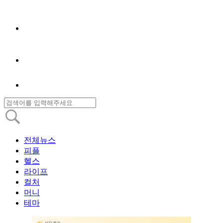
전체뉴스
피플
헬스
라이프
컬처
머니
테마