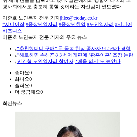
뒤 세계 진출을 검토하고 있다. 일본에서의 경험이 타국의 고
령사회에서도 충분히 통할 것이라는 자신감이 엿보였다.
이준호 노인복지 전문 기자
jhlee@etoday.co.kr
#시니어잡
#중장년일자리
#중장년취업
#노인일자리
#시니어
비즈니스
이준호 노인복지 전문 기자의 주요 뉴스
⌞
“추천했더니 구매” 日 돌봄 현장 종사자 91.5%가 경험
⌞
“해로하면 손해?” 8·3 세제개편에 ‘황혼이혼’ 조장 논란
⌞
민간형 노인일자리 참여자, ‘배움 의지’도 높았다
좋아요
0
화나요
0
슬퍼요
0
더 궁금해요
0
최신뉴스