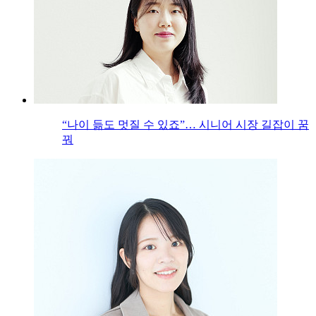
“나이 듦도 멋질 수 있죠”… 시니어 시장 길잡이 꿈
꿔