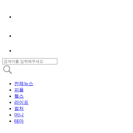
전체뉴스
피플
헬스
라이프
컬처
머니
테마