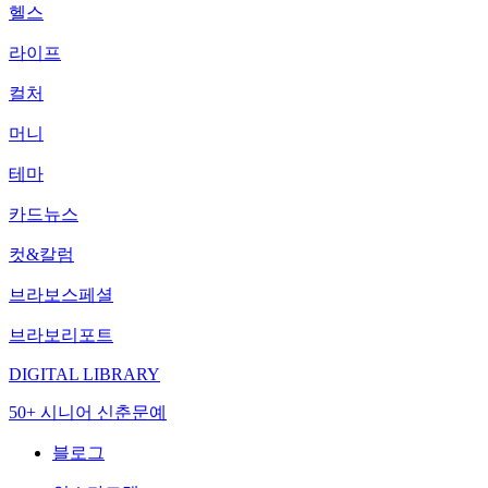
헬스
라이프
컬처
머니
테마
카드뉴스
컷&칼럼
브라보스페셜
브라보리포트
DIGITAL LIBRARY
50+ 시니어 신춘문예
블로그