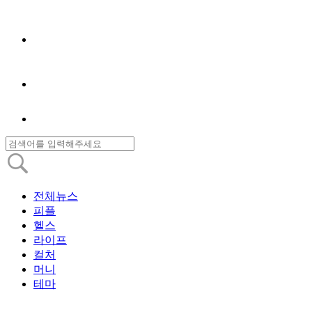
전체뉴스
피플
헬스
라이프
컬처
머니
테마