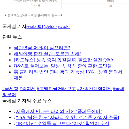
▲증여재산공제(국세청 홈페이지 갈무리)
국세실 기자
sesil2001@etoday.co.kr
관련 뉴스
국민연금 더 많이 받으려면?
해외여행 환전 꿀팁, 모르면 손해!
[카드뉴스] 상속·증여 헷갈릴 때 필요한 실전 Q&A
Q&A로 풀어보는, 일상 속 상속·증여 흔한 고민들
美 클래리티 법안 연내 통과 가능성 13%…상원 문턱서
제동
#국세청
#증여세
#고액현금거래보고
#가족간계좌이체
#국세
청루머
국세실 기자의 주요 뉴스
⌞
서울에서 만나는 파리의 시선 ‘퐁피두센터’
⌞
“ISA ‘남은 한도’ 사라질 수 있다” 기존 가입자 주목!
⌞
‘IRP 이전’ 수익률 광고보다 ‘이것’ 확인이 우선