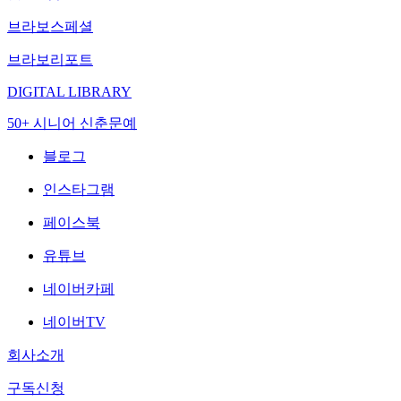
브라보스페셜
브라보리포트
DIGITAL LIBRARY
50+ 시니어 신춘문예
블로그
인스타그램
페이스북
유튜브
네이버카페
네이버TV
회사소개
구독신청