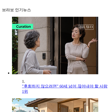
브라보 인기뉴스
1.
"후회하지 않으려면" 60세 넘어 끊어내야 할 사람
1위