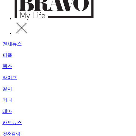
전체뉴스
피플
헬스
라이프
컬처
머니
테마
카드뉴스
컷&칼럼