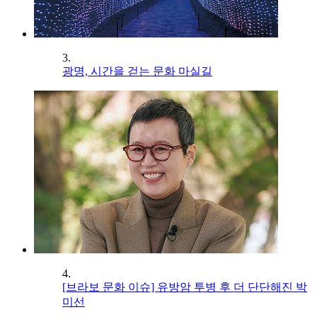
3.
광명, 시간을 걷는 문화 마실길
4.
[브라보 문화 이슈] 유방암 투병 후 더 단단해진 박
미선