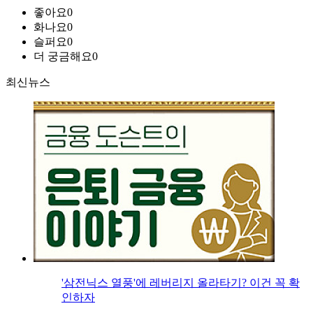
좋아요
0
화나요
0
슬퍼요
0
더 궁금해요
0
최신뉴스
'삼전닉스 열풍'에 레버리지 올라타기? 이건 꼭 확
인하자