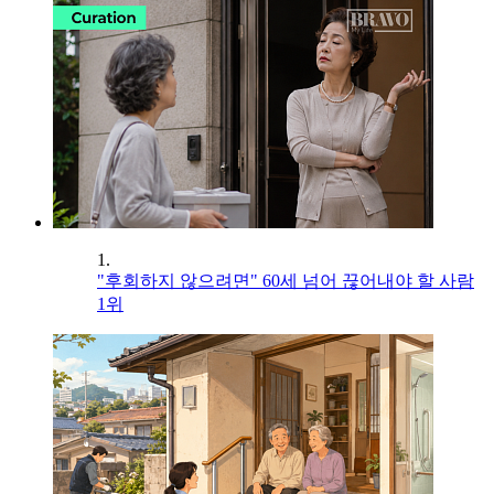
1.
"후회하지 않으려면" 60세 넘어 끊어내야 할 사람
1위