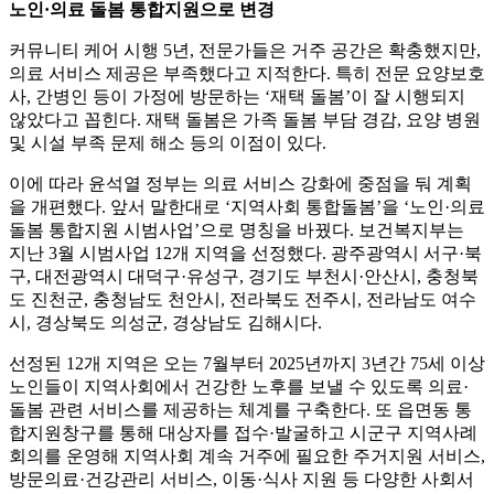
노인·의료 돌봄 통합지원으로 변경
커뮤니티 케어 시행 5년, 전문가들은 거주 공간은 확충했지만,
의료 서비스 제공은 부족했다고 지적한다. 특히 전문 요양보호
사, 간병인 등이 가정에 방문하는 ‘재택 돌봄’이 잘 시행되지
않았다고 꼽힌다. 재택 돌봄은 가족 돌봄 부담 경감, 요양 병원
및 시설 부족 문제 해소 등의 이점이 있다.
이에 따라 윤석열 정부는 의료 서비스 강화에 중점을 둬 계획
을 개편했다. 앞서 말한대로 ‘지역사회 통합돌봄’을 ‘노인·의료
돌봄 통합지원 시범사업’으로 명칭을 바꿨다. 보건복지부는
지난 3월 시범사업 12개 지역을 선정했다. 광주광역시 서구·북
구, 대전광역시 대덕구·유성구, 경기도 부천시·안산시, 충청북
도 진천군, 충청남도 천안시, 전라북도 전주시, 전라남도 여수
시, 경상북도 의성군, 경상남도 김해시다.
선정된 12개 지역은 오는 7월부터 2025년까지 3년간 75세 이상
노인들이 지역사회에서 건강한 노후를 보낼 수 있도록 의료·
돌봄 관련 서비스를 제공하는 체계를 구축한다. 또 읍면동 통
합지원창구를 통해 대상자를 접수·발굴하고 시군구 지역사례
회의를 운영해 지역사회 계속 거주에 필요한 주거지원 서비스,
방문의료·건강관리 서비스, 이동·식사 지원 등 다양한 사회서