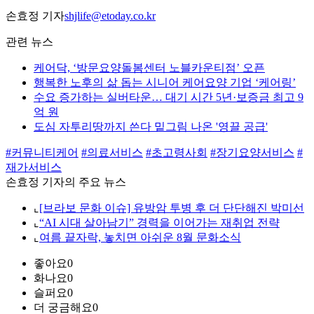
손효정 기자
shjlife@etoday.co.kr
관련 뉴스
케어닥, ‘방문요양돌봄센터 노블카운티점’ 오픈
행복한 노후의 삶 돕는 시니어 케어요양 기업 ‘케어링’
수요 증가하는 실버타운… 대기 시간 5년·보증금 최고 9
억 원
도심 자투리땅까지 쓴다 밑그림 나온 '영끌 공급'
#커뮤니티케어
#의료서비스
#초고령사회
#장기요양서비스
#
재가서비스
손효정 기자의 주요 뉴스
⌞
[브라보 문화 이슈] 유방암 투병 후 더 단단해진 박미선
⌞
“AI 시대 살아남기” 경력을 이어가는 재취업 전략
⌞
여름 끝자락, 놓치면 아쉬운 8월 문화소식
좋아요
0
화나요
0
슬퍼요
0
더 궁금해요
0