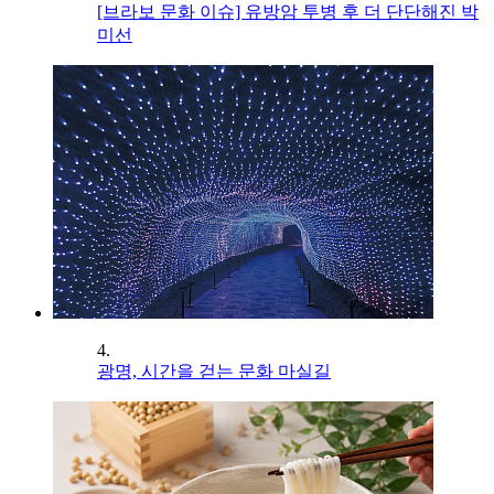
[브라보 문화 이슈] 유방암 투병 후 더 단단해진 박
미선
4.
광명, 시간을 걷는 문화 마실길