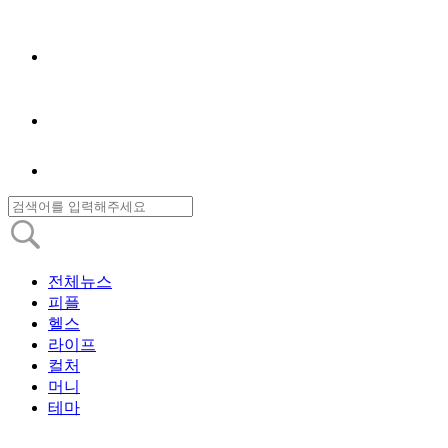
전체뉴스
피플
헬스
라이프
컬처
머니
테마