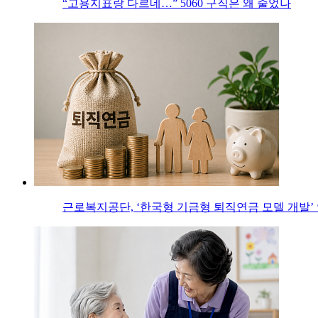
“고용지표랑 다르네…” 5060 구직은 왜 줄었나
근로복지공단, ‘한국형 기금형 퇴직연금 모델 개발’