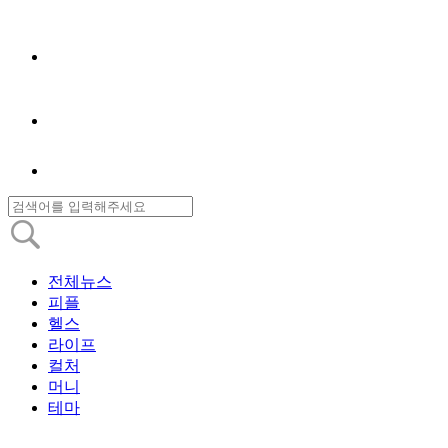
전체뉴스
피플
헬스
라이프
컬처
머니
테마