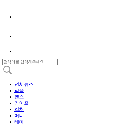
전체뉴스
피플
헬스
라이프
컬처
머니
테마