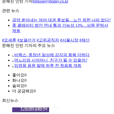
문혜진 인턴 기자
hjmoon@etoday.co.kr
관련 뉴스
공약 쏟아내는 여야 대권 후보들…노인 위한 나라 없다?
美 클래리티 법안 연내 통과 가능성 13%…상원 문턱서
제동
#오세훈
#보궐선거
#고위공직자
#서울시장
#재산
문혜진 인턴 기자의 주요 뉴스
⌞
비렉스, 중장년 일상에 감각과 회복 더하다
⌞
며느리와 시어머니, 친구가 될 수 있을까?
⌞
임영웅 음원 발매 하루 전 청음회 개최
좋아요
0
화나요
0
슬퍼요
0
더 궁금해요
0
최신뉴스