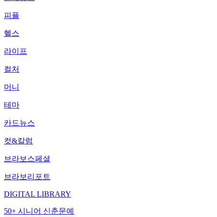
피플
헬스
라이프
컬처
머니
테마
카드뉴스
컷&칼럼
브라보스페셜
브라보리포트
DIGITAL LIBRARY
50+ 시니어 신춘문예