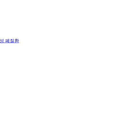
쇄성 폐질환