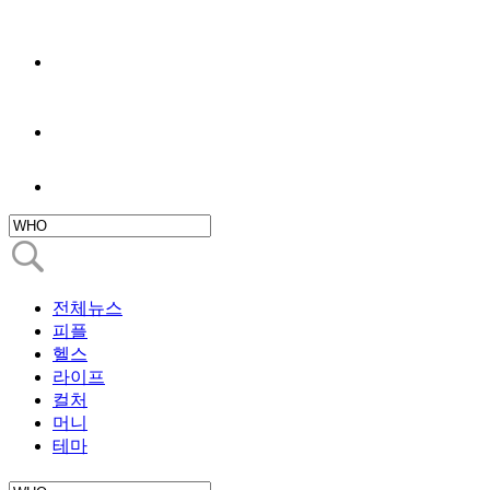
전체뉴스
피플
헬스
라이프
컬처
머니
테마