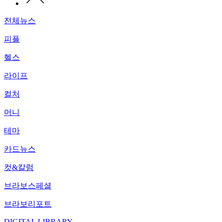
전체뉴스
피플
헬스
라이프
컬처
머니
테마
카드뉴스
컷&칼럼
브라보스페셜
브라보리포트
DIGITAL LIBRARY