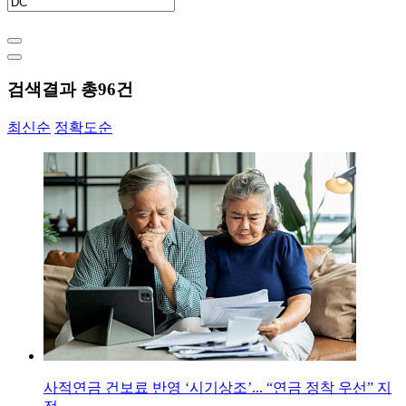
검색결과 총
96
건
최신순
정확도순
사적연금 건보료 반영 ‘시기상조’... “연금 정착 우선” 지