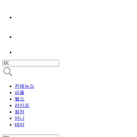
전체뉴스
피플
헬스
라이프
컬처
머니
테마