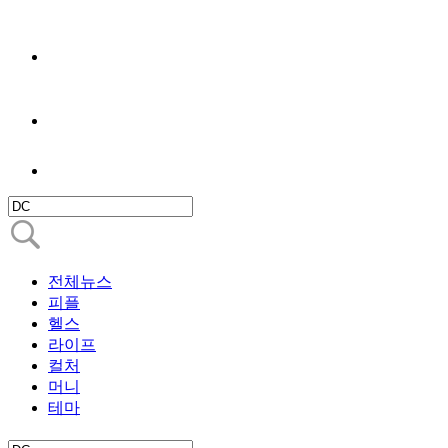
전체뉴스
피플
헬스
라이프
컬처
머니
테마