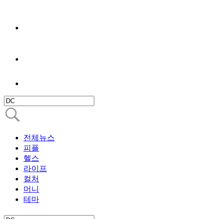
전체뉴스
피플
헬스
라이프
컬처
머니
테마