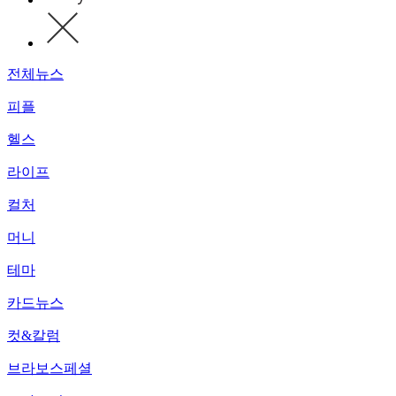
전체뉴스
피플
헬스
라이프
컬처
머니
테마
카드뉴스
컷&칼럼
브라보스페셜